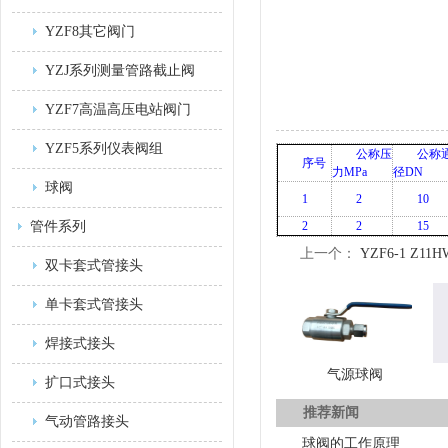
YZF8其它阀门
YZJ系列测量管路截止阀
YZF7高温高压电站阀门
YZF5系列仪表阀组
公称压
公称
序号
力MPa
径DN
球阀
1
2
10
管件系列
2
2
15
上一个：
YZF6-1 Z1
双卡套式管接头
单卡套式管接头
焊接式接头
气源球阀
扩口式接头
推荐新闻
气动管路接头
球阀的工作原理