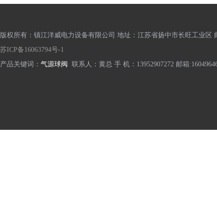
版权所有：镇江洋威电力设备有限公司 地址：江苏省扬中市长旺工业区 邮编
苏ICP备16063794号-1
产品关键词：
气源球阀
联系人：黄总 手 机：13952907272 邮箱:16049646