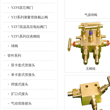
YZF8其它阀门
气源球阀
YZJ系列测量管路截止阀
YZF7高温高压电站阀门
YZF5系列仪表阀组
球阀
管件系列
双卡套式管接头
五阀组
单卡套式管接头
焊接式接头
扩口式接头
气动管路接头