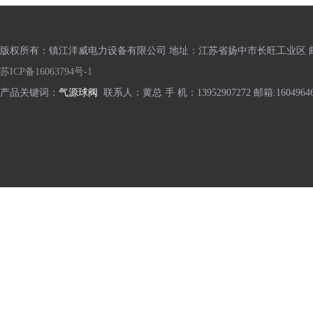
版权所有：镇江洋威电力设备有限公司 地址：江苏省扬中市长旺工业区 邮编
苏ICP备16063794号-1
产品关键词：
气源球阀
联系人：黄总 手 机：13952907272 邮箱:16049646