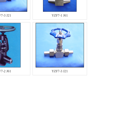
7-3 J21
YZF7-1 J61
7-2 J61
YZF7-3 J21