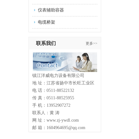
仪表辅助容器
电缆桥架
联系我们
更多>>
镇江洋威电力设备有限公司
地 址：江苏省扬中市长旺工业区
电 话：0511-88522132
传 真：0511-88525955
手 机：13952907272
联系人：黄 涛
网 址：www.zj-ywdl.com
邮 箱：1604964695@qq.com