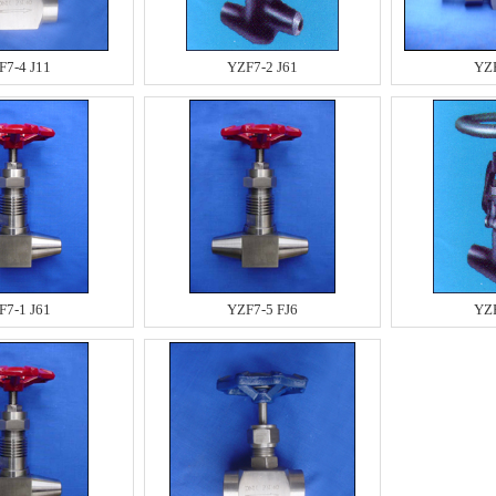
F7-4 J11
YZF7-2 J61
YZF
F7-1 J61
YZF7-5 FJ6
YZF