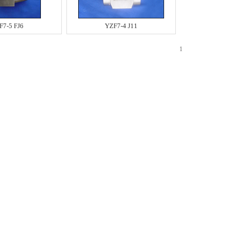
F7-5 FJ6
YZF7-4 J11
1