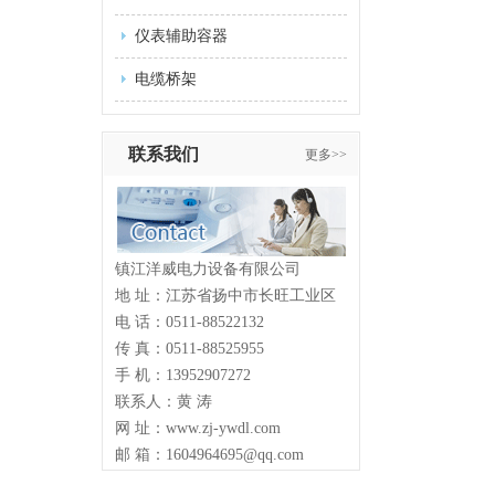
仪表辅助容器
电缆桥架
联系我们
更多>>
镇江洋威电力设备有限公司
地 址：江苏省扬中市长旺工业区
电 话：0511-88522132
传 真：0511-88525955
手 机：13952907272
联系人：黄 涛
网 址：www.zj-ywdl.com
邮 箱：1604964695@qq.com