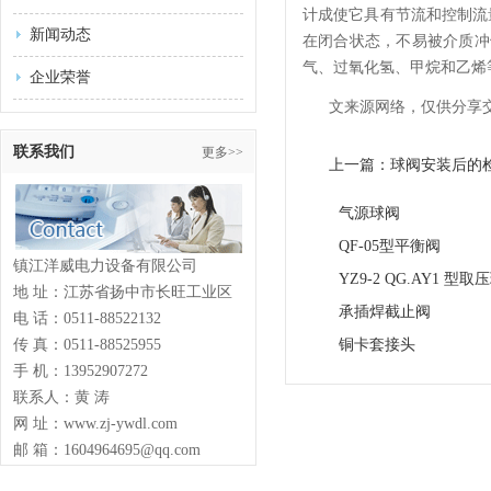
计成使它具有节流和控制流
新闻动态
在闭合状态，不易被介质冲
气、过氧化氢、甲烷和乙烯
企业荣誉
文来源网络，仅供分享
联系我们
更多>>
上一篇：球阀安装后的
气源球阀
QF-05型平衡阀
镇江洋威电力设备有限公司
YZ9-2 QG.AY1 型取
地 址：江苏省扬中市长旺工业区
承插焊截止阀
电 话：0511-88522132
传 真：0511-88525955
铜卡套接头
手 机：13952907272
联系人：黄 涛
网 址：www.zj-ywdl.com
邮 箱：1604964695@qq.com